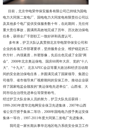
目前，北京华电荣华保安服务有限公司已持续为国电
电力大同第二发电厂、国电电力大同发电有限责任公司以
及其他多个电厂提供安保服务数十年，在此期间，无任何
重大责任事故，圆满而高效地完成了历年、历次政治保电
任务，获得全厂干部职工一致好评和高度认可。
多年来，护卫大队认真贯彻北京华电荣华保安公司和
企业的各项工作部署要求，坚持服务企业、维护稳定的工
作方针，内强素质，外塑形像，先后出色完成了全国“两
会”、2008年北京奥运保电、国庆60周年大庆、党的“十八
大”、“十九大”、北京APEC会议等重大政治和经济活动期
间的安全政治保电任务，并圆满完成了国家领导、集团公
司领导、省市领导来厂视察期间的安保工作。推动企业获
得了国家电监会颁发的“奥运保电先进单位”、山西省、大
同市综合治理先进单位等荣誉称号。
经过护卫大队全体人员的努力，护卫大队先后获得：
1999-2003年度华北电网安全保卫先进集体，2007年山西
省公安厅授予集体二等功，2008年国电电力授予奥运安保
集体一等功，1997-2011年度大同第二发电厂先进集体。
我司是一家长期从事华北地区电力系统安全保卫工作