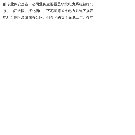
的专业保安企业，公司业务主要覆盖华北电力系统包括北
京、山西大同、河北唐山、下花园等省市电力系统下属发
电厂管辖区及附属办公区、宿舍区的安全保卫工作。多年
来，除了担负日常安保工作外，还出色地完成了历年政治
保电的光荣任务，公司协助客户在电力建设、发电、供
电、政治保电等安全保卫工作中均发挥出重大作用，多次
获得级主管部门授予荣誉称号，15次被集体嘉奖，3次获
得集体三等功，并多次参加公安机关组织的反恐演练，得
到山西省反恐办及电监会的通报表扬。同时也积累了丰富
的电力系统安全保卫工作的实战经验，是一支“素质过
硬、作风优良、召之即来、来之能战”的队伍。公司还先
后完成2008年奥运安保、香港回归、澳门回归、国庆60周
年庆典等政治安保任务；确保国际展览中心人才招聘和汽
车展览、工体大型演唱会临勤活动的安保任务；担负着中
直机关、天银大厦等多个国家金融机构的安全保卫工作；
承担着东屿物业社区等多个高端物业小区的安保任务。
我公司党、团、工会组织健全，树立良好形象、充分
发挥作用是我们服务的宗旨。公司积极培养吸纳管理人才
和技术人才，现有管理人员300余人，技术人员200余人，
三军仪仗队退伍军人18人，党员21人，公司团队具有较强