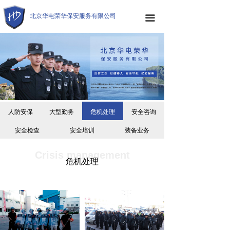
网站首页
北京华电荣华保安服务有限公司
끀
关于我们
项目展示
企业实力
企业文化
人防安保
大型勤务
危机处理
安全咨询
联系我们
安全检查
安全培训
装备业务
Crisis management
危机处理