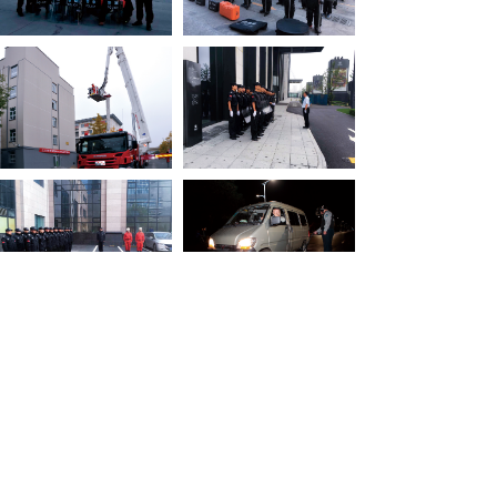
上一页
1
/
2
下一页
北京华电荣华保安服务有限公司
版权所有
京ICP备18034529号
本网站由阿里云提供云计算及安全服务